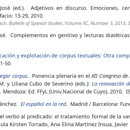
osé (ed.).
Adjetivos en discurso. Emociones, cert
acio: 13-29, 2010.
ach.
Bulletin of Spanish Studies
, Volume XC, Number 3, 2013, 
sé.
Complementos en genitivo y lecturas diatéticas
icación y explotación de corpus textuales: Otra comp
11-50.
vegar corpus
.
Ponencia plenaria en el
XII Congreso de 
 M. y Liliana Cubo de Severino (eds.):
La renovación de
. Mendoza: Ed. FFyL (Univ.Nacional de Cuyo), 2010.
I
ánchez.
El español en la red
.
Madrid / Barcelona: Fund
el verbo al predicado: el tratamiento formal de la var
ula Kirsten Torrado, Ana Elina Martínez Insua, Javie