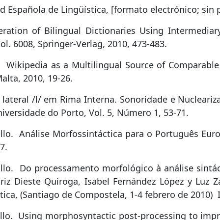
 Española de Lingüística, [formato electrónico; sin 
ration of Bilingual Dictionaries Using Intermedi
l. 6008, Springer-Verlag, 2010, 473-483.
Wikipedia as a Multilingual Source of Comparable
lta, 2010, 19-26.
lateral /l/ em Rima Interna. Sonoridade e Nucleari
iversidade do Porto, Vol. 5, Número 1, 53-71.
llo.
Análise Morfossintáctica para o Português Eur
7.
llo.
Do processamento morfológico à análise sintác
riz Dieste Quiroga, Isabel Fernández López y Luz Z
tica, (Santiago de Compostela, 1-4 febrero de 2010)
lo.
Using morphosyntactic post-processing to impr