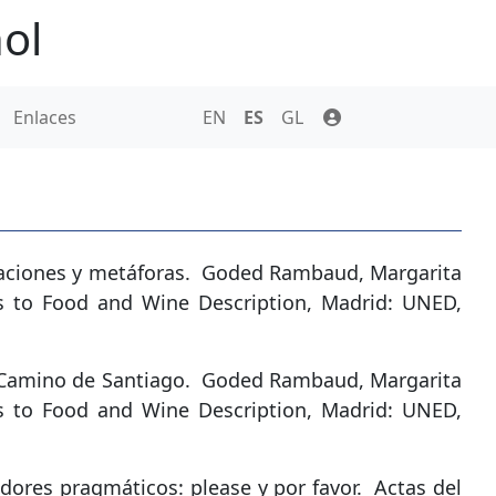
ol
Enlaces
EN
ES
GL
aciones y metáforas
.
Goded Rambaud, Margarita
es to Food and Wine Description, Madrid: UNED,
 Camino de Santiago
.
Goded Rambaud, Margarita
es to Food and Wine Description, Madrid: UNED,
dores pragmáticos: please y por favor
.
Actas del