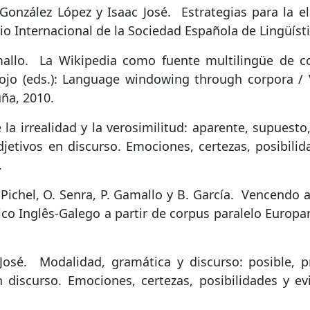
 González López y Isaac José.
Estrategias para la e
o Internacional de la Sociedad Española de Lingüíst
allo.
La Wikipedia como fuente multilingüe de c
ojo (eds.): Language windowing through corpora / V
ña, 2010.
 la irrealidad y la verosimilitud: aparente, supuest
 Adjetivos en discurso. Emociones, certezas, posibil
.
Pichel, O. Senra, P. Gamallo y B. García.
Vencendo a
ico Inglês-Galego a partir de corpus paralelo Europa
José.
Modalidad, gramática y discurso: posible, 
en discurso. Emociones, certezas, posibilidades y 