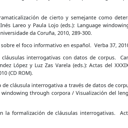
ramaticalización de cierto y semejante como dete
nés Lareo y Paula Lojo (eds.): Language windowing 
Universidade da Coruña, 2010, 289-300.
sobre el foco informativo en español
.
Verba 37, 201
 cláusulas interrogativas con datos de corpus
.
Can
ndez López y Luz Zas Varela (eds.): Actas del XXXI
010 (CD ROM).
o de cláusula interrogativa a través de datos de corp
e windowing through corpora / Visualización del len
 la formalización de cláusulas interrogativas
.
Act