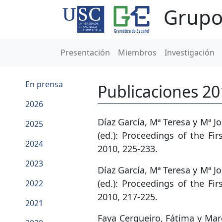
Grupo
Presentación
Miembros
Investigación
En prensa
Publicaciones 2
2026
Díaz García, Mª Teresa y Mª 
2025
(ed.): Proceedings of the F
2024
2010, 225-233.
2023
Díaz García, Mª Teresa y Mª J
(ed.): Proceedings of the F
2022
2010, 217-225.
2021
Faya Cerqueiro, Fátima y Mar