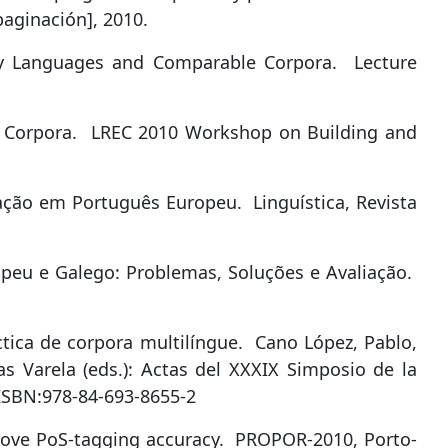
paginación], 2010.
ary Languages and Comparable Corpora
.
Lecture
 Corpora
.
LREC 2010 Workshop on Building and
zação em Português Europeu
.
Linguística, Revista
opeu e Galego: Problemas, Soluções e Avaliação
.
tica de corpora multilíngue
.
Cano López, Pablo,
as Varela (eds.): Actas del XXXIX Simposio de la
ISBN:
978-84-693-8655-2
ove PoS-tagging accuracy
.
PROPOR-2010, Porto-