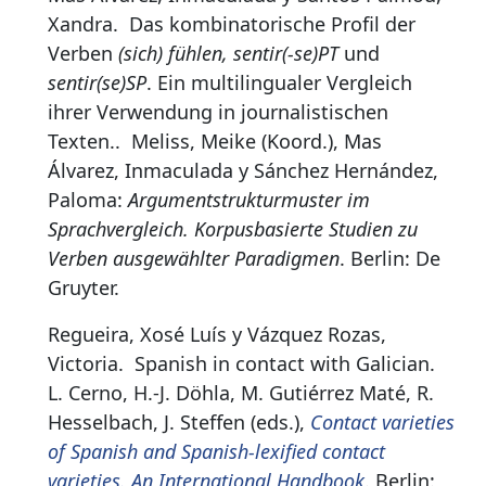
Xandra.
Das kombinatorische Profil der
Verben
(sich) fühlen, sentir(-se)PT
und
sentir(se)SP
. Ein multilingualer Vergleich
ihrer Verwendung in journalistischen
Texten.
.
Meliss, Meike (Koord.), Mas
Álvarez, Inmaculada y Sánchez Hernández,
Paloma:
Argumentstrukturmuster im
Sprachvergleich. Korpusbasierte Studien zu
Verben ausgewählter Paradigmen
. Berlin: De
Gruyter.
Regueira, Xosé Luís y Vázquez Rozas,
Victoria.
Spanish in contact with Galician
.
L. Cerno, H.-J. Döhla, M. Gutiérrez Maté, R.
Hesselbach, J. Steffen (eds.),
Contact varieties
of Spanish and Spanish-lexified contact
varieties. An International Handbook
. Berlin: