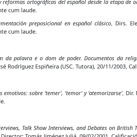
y reformas ortográficas del español desde la etapa de o
ente cum laude.
mentación preposicional en español clásico
, Dirs. E
ente cum laude.
 da palavra e o dom de poder. Documentos da religi
osé Rodríguez Espiñeira (USC. Tutora), 20/11/2003, Ca
 emotivos: sobre 'temer', 'temor' y 'atemorizarse'
, Dir
e.
nterviews, Talk Show Interviews, and Debates on British 
, Director: Tomás Jiménez Juliá, 09/02/2001, Calificac