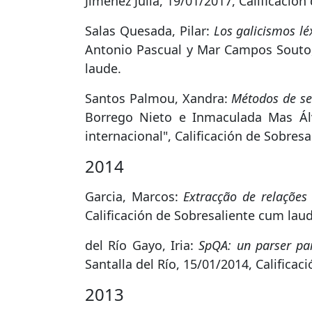
Jiménez Juliá, 19/01/2017, Calificació
Salas Quesada, Pilar:
Los galicismos lé
Antonio Pascual y Mar Campos Souto, 1
laude.
Santos Palmou, Xandra:
Métodos de sel
Borrego Nieto e Inmaculada Mas Álv
internacional", Calificación de Sobres
2014
Garcia, Marcos:
Extracção de relações 
Calificación de Sobresaliente cum la
del Río Gayo, Iria:
SpQA: un parser pa
Santalla del Río, 15/01/2014, Califica
2013