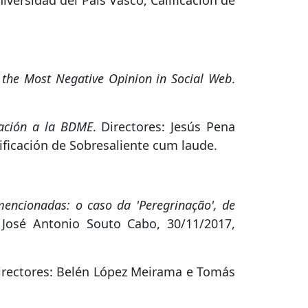
iversidad del País Vasco, Calificación de
 the Most Negative Opinion in Social Web
.
cación a la BDME
. Directores: Jesús Pena
lificación de Sobresaliente cum laude.
mencionadas: o caso da 'Peregrinação', de
 José Antonio Souto Cabo, 30/11/2017,
Directores: Belén López Meirama e Tomás