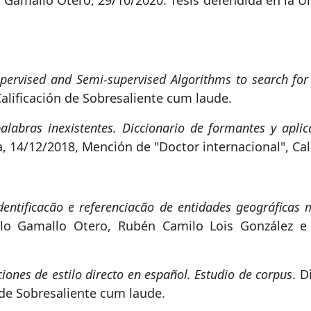
o Gamallo Otero, 29/10/2020. Tesis defendida en la Un
pervised and Semi-supervised Algorithms to search for
alificación de Sobresaliente cum laude.
labras inexistentes. Diccionario de formantes y apli
a, 14/12/2018, Mención de "Doctor internacional", Ca
dentificacão e referenciacão de entidades geográficas 
ablo Gamallo Otero, Rubén Camilo Lois González e
iones de estilo directo en español. Estudio de corpus
. 
n de Sobresaliente cum laude.