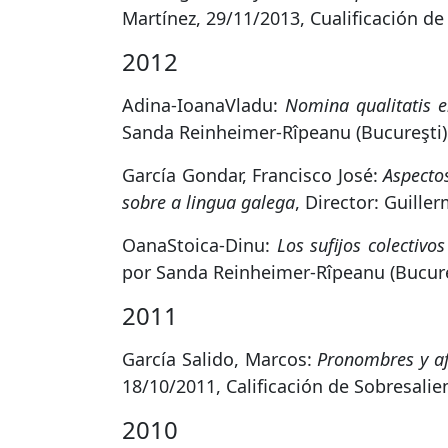
Martínez, 29/11/2013, Cualificación d
2012
Adina-IoanaVladu:
Nomina qualitatis 
Sanda Reinheimer-Rîpeanu (Bucureşti) e
García Gondar, Francisco José:
Aspecto
sobre a lingua galega
, Director: Guille
OanaStoica-Dinu:
Los sufijos colectiv
por Sanda Reinheimer-Rîpeanu (Bucureşt
2011
García Salido, Marcos:
Pronombres y af
18/10/2011, Calificación de Sobresali
2010