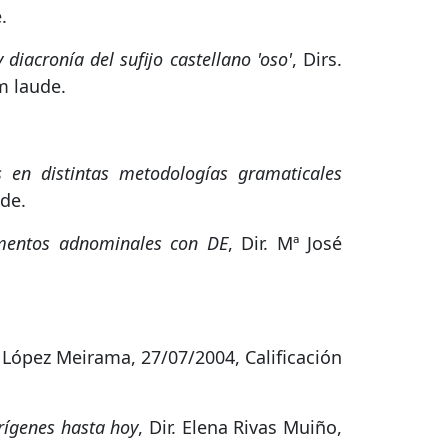
.
diacronía del sufijo castellano 'oso'
, Dirs.
m laude.
s en distintas metodologías gramaticales
ude.
lementos adnominales con DE
, Dir. Mª José
n López Meirama, 27/07/2004, Calificación
rígenes hasta hoy
, Dir. Elena Rivas Muiño,