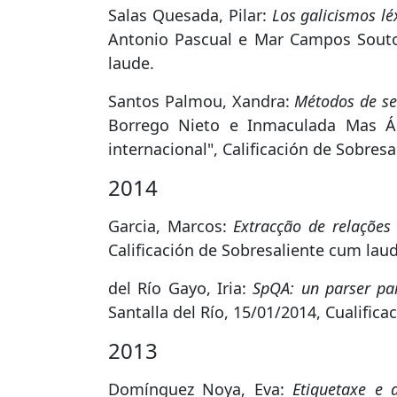
Salas Quesada, Pilar:
Los galicismos lé
Antonio Pascual e Mar Campos Souto, 
laude.
Santos Palmou, Xandra:
Métodos de sel
Borrego Nieto e Inmaculada Mas Ál
internacional", Calificación de Sobres
2014
Garcia, Marcos:
Extracção de relações 
Calificación de Sobresaliente cum la
del Río Gayo, Iria:
SpQA: un parser pa
Santalla del Río, 15/01/2014, Cualific
2013
Domínguez Noya, Eva:
Etiquetaxe e 