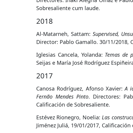
Directores: Iñaki Alegria Oinaz e Pabl
Sobresaliente cum laude.
2018
Al-Matarneh, Sattam:
Supervised, Unsu
Director: Pablo Gamallo. 30/11/2018, C
Iglesias Cancela, Yolanda:
Temas de pa
Seijas e María José Rodríguez Espiñeir
2017
Canosa Rodríguez, Afonso Xavier:
A i
Fernão Mendes Pinto
. Directores: P
Calificación de Sobresaliente.
Estévez Rionegro, Noelia:
Las construcc
Jiménez Juliá, 19/01/2017, Calificació