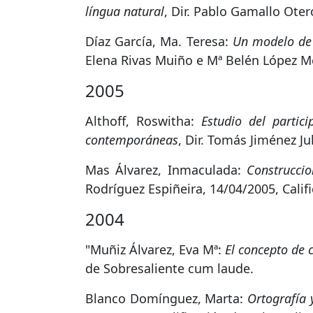
língua natural
, Dir. Pablo Gamallo Ote
Díaz García, Ma. Teresa:
Un modelo de d
Elena Rivas Muiño e Mª Belén López Me
2005
Althoff, Roswitha:
Estudio del partic
contemporáneas
, Dir. Tomás Jiménez Ju
Mas Álvarez, Inmaculada:
Construcci
Rodríguez Espiñeira, 14/04/2005, Calif
2004
"Muñiz Álvarez, Eva Mª:
El concepto de 
de Sobresaliente cum laude.
Blanco Domínguez, Marta:
Ortografía 