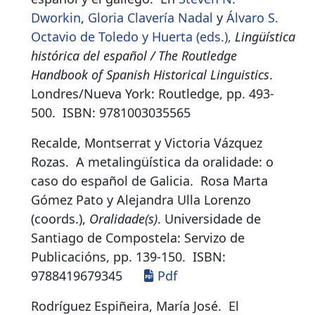
Dworkin
,
Gloria Clavería Nadal
y
Álvaro S.
Octavio de Toledo y Huerta (eds.),
Lingüística
histórica del español / The Routledge
Handbook of Spanish Historical Linguistics
.
Londres/Nueva York: Routledge, pp. 493-
500.
ISBN:
9781003035565
Recalde, Montserrat y Victoria Vázquez
Rozas.
A metalingüística da oralidade: o
caso do español de Galicia
.
Rosa Marta
Gómez Pato y Alejandra Ulla Lorenzo
(coords.),
Oralidade(s)
. Universidade de
Santiago de Compostela: Servizo de
Publicacións, pp. 139-150.
ISBN:
9788419679345
Pdf
Rodríguez Espiñeira, María José.
El