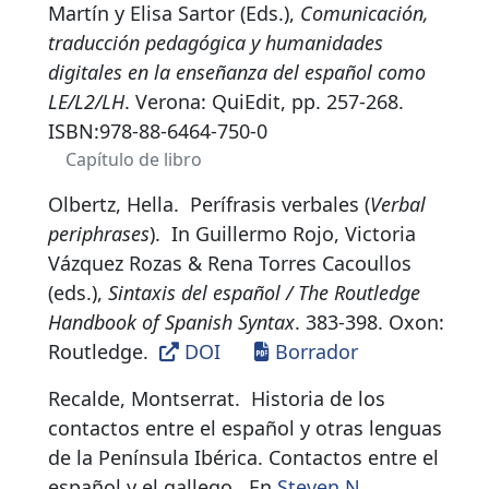
Martín y Elisa Sartor (Eds.),
Comunicación,
traducción pedagógica y humanidades
digitales en la enseñanza del español como
LE/L2/LH
. Verona: QuiEdit, pp. 257-268.
ISBN:
978-88-6464-750-0
Capítulo de libro
Olbertz, Hella.
Perífrasis verbales (
Verbal
periphrases
)
.
In Guillermo Rojo, Victoria
Vázquez Rozas & Rena Torres Cacoullos
(eds.),
Sintaxis del español / The Routledge
Handbook of Spanish Syntax
. 383-398. Oxon:
Routledge.
DOI
Borrador
Recalde, Montserrat.
Historia de los
contactos entre el español y otras lenguas
de la Península Ibérica. Contactos entre el
español y el gallego
.
En
Steven N.