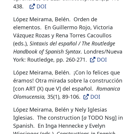
438
.
DOI
López Meirama, Belén.
Orden de
elementos
.
En Guillermo Rojo, Victoria
Vázquez Rozas y Rena Torres Cacoullos
(eds.),
Sintaxis del español / The Routledge
Handbook of Spanish Syntax
. Londres/Nueva
York: Routledge, pp. 260-271.
DOI
López Meirama, Belén.
¡Con lo felices que
éramos! Otra mirada sobre la construcción
[con ART (X) que V] del español
.
Romanica
Olomucensia,
35(1), 89-106.
DOI
López Meirama, Belén y Nely Iglesias
Iglesias.
The construction [
a
TODO Nsg] in
Spanish
.
En Inga Hennecke y Evelyn
Wiesinger (eds.),
Constructions in Spanish
.