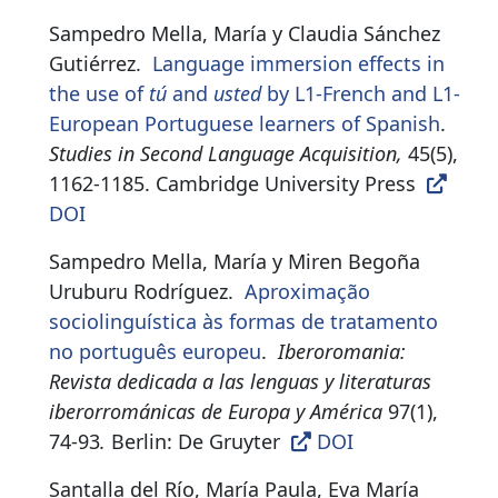
Sampedro Mella, María y Claudia Sánchez
Gutiérrez.
Language immersion effects in
the use of
tú
and
usted
by L1-French and L1-
European Portuguese learners of Spanish
.
Studies in Second Language Acquisition,
45(5),
1162-1185. Cambridge University Press
DOI
Sampedro Mella, María y Miren Begoña
Uruburu Rodríguez.
Aproximação
sociolinguística às formas de tratamento
no português europeu
.
Iberoromania:
Revista dedicada a las lenguas y literaturas
iberorrománicas de Europa y América
97(1),
74-93
.
Berlin: De Gruyter
DOI
Santalla del Río, María Paula, Eva María