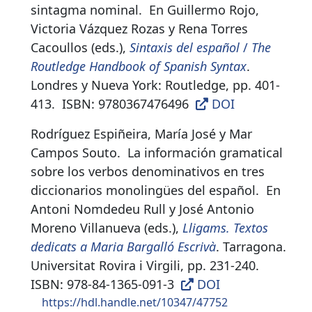
sintagma nominal
.
En Guillermo Rojo,
Victoria Vázquez Rozas y Rena Torres
Cacoullos (eds.),
Sintaxis del español
/
The
Routledge Handbook of Spanish Syntax
.
Londres y Nueva York: Routledge, pp. 401-
413.
ISBN:
9780367476496
DOI
Rodríguez Espiñeira, María José y Mar
Campos Souto.
La información gramatical
sobre los verbos denominativos en tres
diccionarios monolingües del español
.
En
Antoni Nomdedeu Rull y José Antonio
Moreno Villanueva (eds.),
Lligams. Textos
dedicats a Maria Bargalló Escrivà
. Tarragona.
Universitat Rovira i Virgili, pp. 231-240.
ISBN:
978-84-1365-091-3
DOI
https://hdl.handle.net/10347/47752