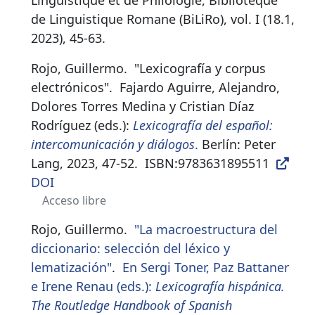
Linguistique et de Philologie, Bibliotèque
de Linguistique Romane (BiLiRo), vol. I (18.1,
2023), 45-63.
Rojo, Guillermo.
"Lexicografía y corpus
electrónicos"
.
Fajardo Aguirre, Alejandro,
Dolores Torres Medina y Cristian Díaz
Rodríguez (eds.):
Lexicografía del español:
intercomunicación y diálogos
.
Berlín: Peter
Lang, 2023, 47-52.
ISBN:
9783631895511
DOI
Acceso libre
Rojo, Guillermo.
"La macroestructura del
diccionario: selección del léxico y
lematización"
.
En Sergi Toner, Paz Battaner
e Irene Renau (eds.):
Lexicografía hispánica.
The Routledge Handbook of Spanish