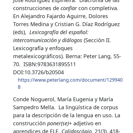
José Rodríguez Espiñeira.
Diacronía de las
construcciones de
confiar
con completiva
.
En Alejandro Fajardo Aguirre, Dolores
Torres Medina y Cristian G. Díaz Rodríguez
(eds),
Lexicografía del español:
intercomunicación y diálogos
(Sección II.
Lexicografía y enfoques
metalexicográficos). Berna: Peter Lang, 55-
70.
ISBN:
9783631895511
DOI:
10.3726/b20504
https://www.peterlang.com/document/129940
8
Conde Noguerol, María Eugenia y María
Sampedro Mella.
La lingüística de corpus
para la descripción de la lengua en uso. La
construcción
poner(se)
+ adjetivo en
aprendices de ELE.
Calidoscópio
, 21(3), 418-