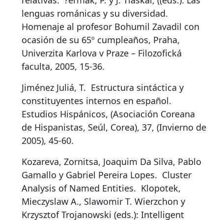
relativas
.
?ermák, P. y J. Tláskal, ((eds.): Las
lenguas románicas y su diversidad.
Homenaje al profesor Bohumil Zavadil con
ocasión de su 65º cumpleaños, Praha,
Univerzita Karlova v Praze – Filozofická
faculta, 2005, 15-36.
Jiménez Juliá, T.
Estructura sintáctica y
constituyentes internos en español
.
Estudios Hispánicos, (Asociación Coreana
de Hispanistas, Seúl, Corea), 37, (Invierno de
2005), 45-60.
Kozareva, Zornitsa, Joaquim Da Silva, Pablo
Gamallo y Gabriel Pereira Lopes.
Cluster
Analysis of Named Entities
.
Klopotek,
Mieczyslaw A., Slawomir T. Wierzchon y
Krzysztof Trojanowski (eds.): Intelligent