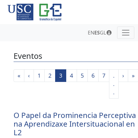
EN
ES
GL
Eventos
«
‹
1
2
3
4
5
6
7
.
›
»
.
.
O Papel da Prominencia Perceptiva
na Aprendizaxe Intersituacional en
L2