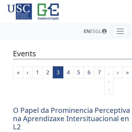
EN
ES
GL
Events
«
‹
1
2
3
4
5
6
7
.
›
»
.
.
O Papel da Prominencia Perceptiva
na Aprendizaxe Intersituacional en
L2