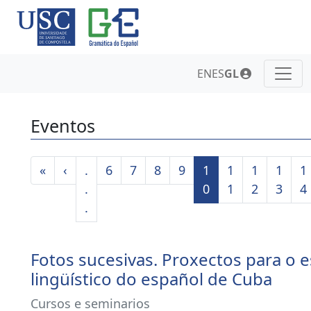
EN
ES
GL
Eventos
«
‹
.
6
7
8
9
1
1
1
1
1
.
0
1
2
3
4
.
Fotos sucesivas. Proxectos para o 
lingüístico do español de Cuba
Cursos e seminarios