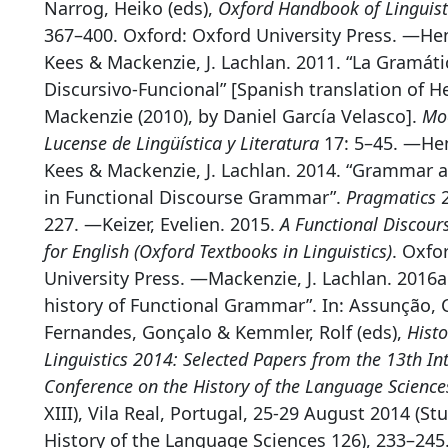
Narrog, Heiko (eds),
Oxford Handbook of Linguisti
367–400. Oxford: Oxford University Press. —He
Kees & Mackenzie, J. Lachlan. 2011. “La Gramáti
Discursivo-Funcional” [Spanish translation of 
Mackenzie (2010), by Daniel García Velasco].
Moe
Lucense de Lingüística y Literatura
17: 5–45. —He
Kees & Mackenzie, J. Lachlan. 2014. “Grammar 
in Functional Discourse Grammar”.
Pragmatics
2
227. —Keizer, Evelien. 2015.
A Functional Discou
for English (Oxford Textbooks in Linguistics)
. Oxfo
University Press. —Mackenzie, J. Lachlan. 2016a. 
history of Functional Grammar”. In: Assunção, 
Fernandes, Gonçalo & Kemmler, Rolf (eds),
Histo
Linguistics 2014: Selected Papers from the 13th In
Conference on the History of the Language Scienc
XIII), Vila Real, Portugal, 25-29 August 2014 (St
History of the Language Sciences 126), 233–245