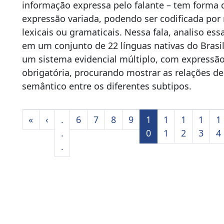
informação expressa pelo falante – tem forma 
expressão variada, podendo ser codificada por
lexicais ou gramaticais. Nessa fala, analiso ess
em um conjunto de 22 línguas nativas do Brasi
um sistema evidencial múltiplo, com expressão
obrigatória, procurando mostrar as relações d
semântico entre os diferentes subtipos.
«
‹
.
6
7
8
9
1
1
1
1
1
.
0
1
2
3
4
.