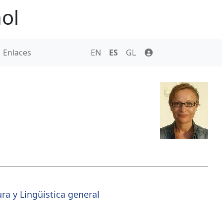
ol
Enlaces
EN
ES
GL
ra y Lingüística general