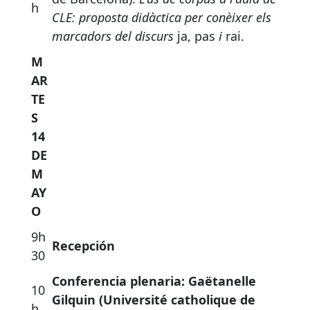
h
CLE: proposta didàctica per conèixer els
marcadors del discurs
ja, pas
i
rai.
M
AR
TE
S
14
DE
M
AY
O
9h
Recepción
30
Conferencia plenaria: Gaëtanelle
10
Gilquin (Université catholique de
h