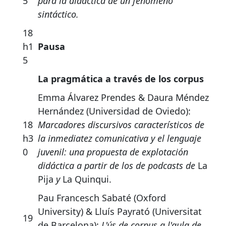
5
para la didáctica de un fenómeno
sintáctico.
18
h1
Pausa
5
La pragmática a través de los corpus
Emma Álvarez Prendes & Daura Méndez
Hernández (Universidad de Oviedo):
18
Marcadores discursivos característicos de
h3
la inmediatez comunicativa y el lenguaje
0
juvenil: una propuesta de explotación
didáctica a partir de los de podcasts de
La
Pija
y
La Quinqui.
Pau Francesch Sabaté (Oxford
University) & Lluís Payrató (Universitat
19
de Barcelona):
L'ús de corpus a l'aula de