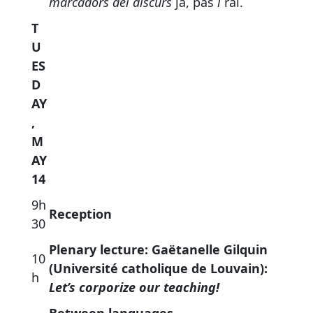
marcadors del discurs
ja, pas
i
rai.
T
U
ES
D
AY
,
M
AY
14
9h
Reception
30
Plenary lecture: Gaëtanelle Gilquin
10
(Université catholique de Louvain):
h
Let’s corporize our teaching!