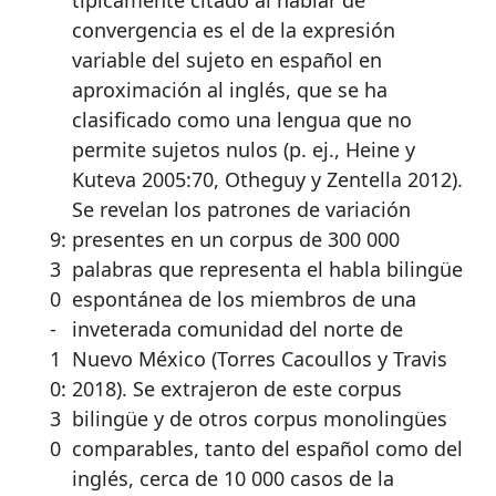
típicamente citado al hablar de
convergencia es el de la expresión
variable del sujeto en español en
aproximación al inglés, que se ha
clasificado como una lengua que no
permite sujetos nulos (p. ej., Heine y
Kuteva 2005:70, Otheguy y Zentella 2012).
Se revelan los patrones de variación
9:
presentes en un corpus de 300 000
3
palabras que representa el habla bilingüe
0
espontánea de los miembros de una
-
inveterada comunidad del norte de
1
Nuevo México (Torres Cacoullos y Travis
0:
2018). Se extrajeron de este corpus
3
bilingüe y de otros corpus monolingües
0
comparables, tanto del español como del
inglés, cerca de 10 000 casos de la