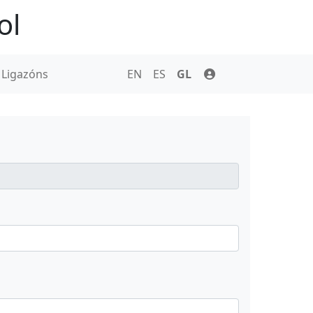
ol
Ligazóns
EN
ES
GL