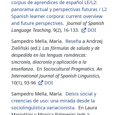
corpus de aprendices de español LE/L2:
panorama actual y perspectivas futuras / L2
Spanish learner corpora: current overview
and future perspectives
.
Journal of Spanish
Language Teaching
, 9(2), 16-133.
DOI
Sampedro Mella, María.
Reseña
a Andrzej
Zieliński (ed.):
Las fórmulas de saludo y de
despedida en las lenguas románicas:
sincronía, diacronía y aplicación a la
enseñanza
.
En
Sociocultural Pragmatics. An
International Journal of Spanish Linguistics,
10(1), 93-96
DOI
Sampedro Mella, María.
Deíxis social y
creencias de uso: una mirada desde la
sociolingüística variacionista
.
En Laura
Mariottini y Monica Palmerini (eds.):