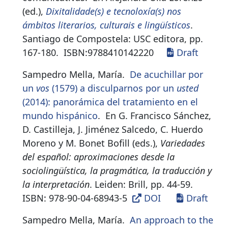
(ed.),
Dixitalidade(s) e tecnoloxía(s) nos
ámbitos literarios, culturais e lingüísticos
.
Santiago de Compostela: USC editora, pp.
167-180.
ISBN:
9788410142220
Draft
Sampedro Mella, María.
De acuchillar por
un
vos
(1579) a disculparnos por un
usted
(2014): panorámica del tratamiento en el
mundo hispánico
.
En G. Francisco Sánchez,
D. Castilleja, J. Jiménez Salcedo, C. Huerdo
Moreno y M. Bonet Bofill (eds.),
Variedades
del español: aproximaciones desde la
sociolingüística, la pragmática, la traducción y
la interpretación
. Leiden: Brill, pp. 44-59.
ISBN:
978-90-04-68943-5
DOI
Draft
Sampedro Mella, María.
An approach to the