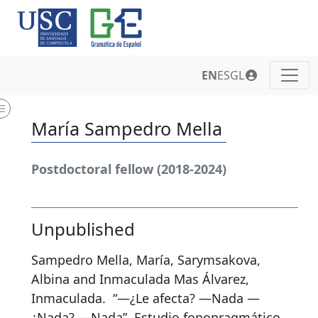
EN
ES
GL
María Sampedro Mella
Postdoctoral fellow (2018-2024)
Unpublished
Sampedro Mella, María, Sarymsakova,
Albina and Inmaculada Mas Álvarez,
Inmaculada.
“—¿Le afecta? —Nada —
¿Nada? —Nada”. Estudio fonopragmático