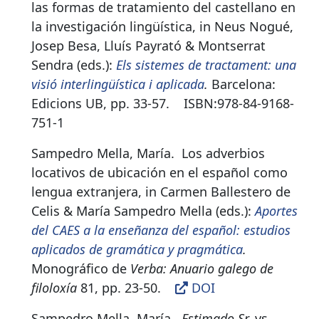
las formas de tratamiento del castellano en
la investigación lingüística, in Neus Nogué,
Josep Besa, Lluís Payrató & Montserrat
Sendra (eds.):
Els sistemes de tractament: una
visió interlingüística i aplicada
.
Barcelona:
Edicions UB, pp. 33-57
.
ISBN:
978-84-9168-
751-1
Sampedro Mella, María.
Los adverbios
locativos de ubicación en el español como
lengua extranjera, in Carmen Ballestero de
Celis & María Sampedro Mella (eds.):
Aportes
del CAES a la enseñanza del español: estudios
aplicados de gramática y pragmática
.
Monográfico de
Verba: Anuario galego de
filoloxía
81, pp. 23-50
.
DOI
Sampedro Mella, María.
Estimado Sr.
vs.