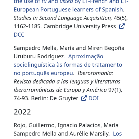
the use of
tú
and
usted
by L1-French and L1-
European Portuguese learners of Spanish
.
Studies in Second Language Acquisition,
45(5),
1162-1185. Cambridge University Press
DOI
Sampedro Mella, María and Miren Begoña
Uruburu Rodríguez.
Aproximação
sociolinguística às formas de tratamento
no português europeu
.
Iberoromania:
Revista dedicada a las lenguas y literaturas
iberorrománicas de Europa y América
97(1),
74-93
.
Berlin: De Gruyter
DOI
2022
Rojo, Guillermo, Ignacio Palacios, María
Sampedro Mella and Aurélie Marsily.
Los