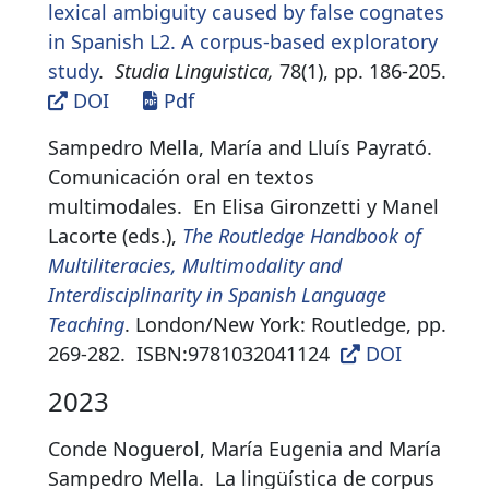
lexical ambiguity caused by false cognates
in Spanish L2. A corpus-based exploratory
study
.
Studia Linguistica,
78(1), pp. 186-205.
DOI
Pdf
Sampedro Mella, María and Lluís Payrató.
Comunicación oral en textos
multimodales
.
En Elisa Gironzetti y Manel
Lacorte (eds.),
The Routledge Handbook of
Multiliteracies, Multimodality and
Interdisciplinarity in Spanish Language
Teaching
. London/New York: Routledge, pp.
269-282.
ISBN:
9781032041124
DOI
2023
Conde Noguerol, María Eugenia and María
Sampedro Mella.
La lingüística de corpus