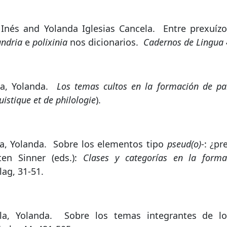
Inés and Yolanda Iglesias Cancela.
Entre prexuíz
andria
e
polixinia
nos dicionarios
.
Cadernos de Lingua
la, Yolanda.
Los temas cultos en la formación de pa
uistique et de philologie
).
a, Yolanda.
Sobre los elementos tipo
pseud(o)
-: ¿pr
ten Sinner (eds.):
Clases y categorías en la form
lag, 31-51.
la, Yolanda.
Sobre los temas integrantes de l