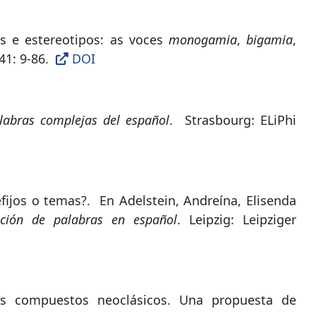
os e estereotipos: as voces
monogamia
,
bigamia
,
41: 9-86.
DOI
labras complejas del español
.
Strasbourg: ELiPhi
efijos o temas?
.
En Adelstein, Andreína, Elisenda
ación de palabras en español
. Leipzig: Leipziger
os compuestos neoclásicos. Una propuesta de