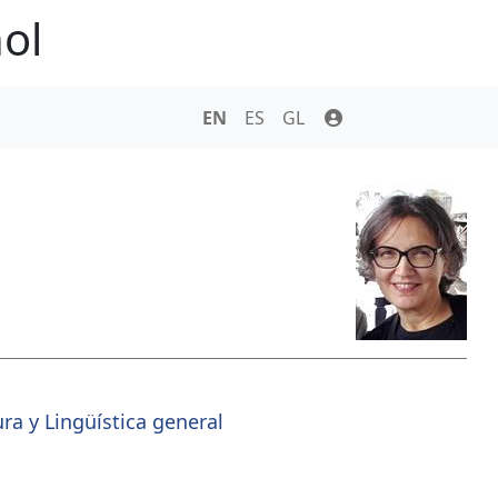
ol
EN
ES
GL
ra y Lingüística general